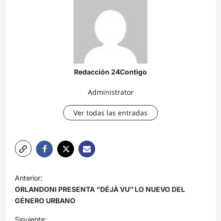
Redacción 24Contigo
Administrator
Ver todas las entradas
N
Anterior:
a
ORLANDONI PRESENTA “DÉJÀ VU” LO NUEVO DEL
v
GÉNERO URBANO
e
Siguiente: