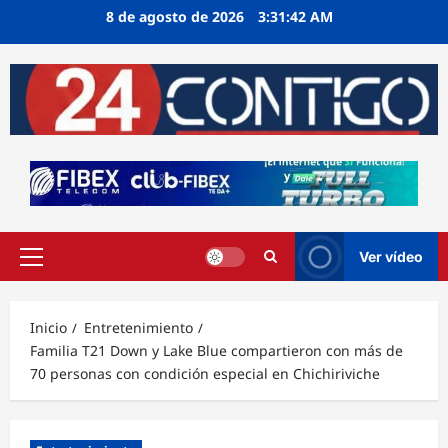
Ir
8 de agosto de 2026
3:31:43 AM
al
contenido
Ver vídeo
Menú
principal
Inicio
Entretenimiento
Familia T21 Down y Lake Blue compartieron con más de
70 personas con condición especial en Chichiriviche