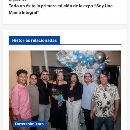
Todo un éxito la primera edición de la expo “Soy Una
g
Mamá Integral”
a
c
i
Historias relacionadas
ó
n
d
e
e
n
t
r
a
d
Entretenimiento