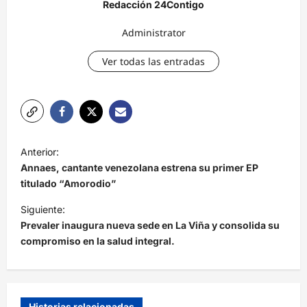
Redacción 24Contigo
Administrator
Ver todas las entradas
N
Anterior:
a
Annaes, cantante venezolana estrena su primer EP
v
titulado “Amorodio”
e
Siguiente:
Prevaler inaugura nueva sede en La Viña y consolida su
g
compromiso en la salud integral.
a
c
i
Historias relacionadas