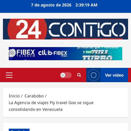
Ir
7 de agosto de 2026
2:39:19 AM
al
contenido
Ver vídeo
Menú
principal
Inicio
Carabobo
La Agencia de viajes Fly travel Goo se sigue
consolidando en Venezuela