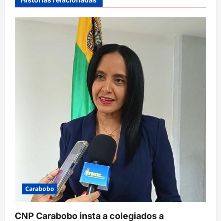
ó
n
d
e
e
n
t
r
a
d
a
s
Carabobo
CNP Carabobo insta a colegiados a