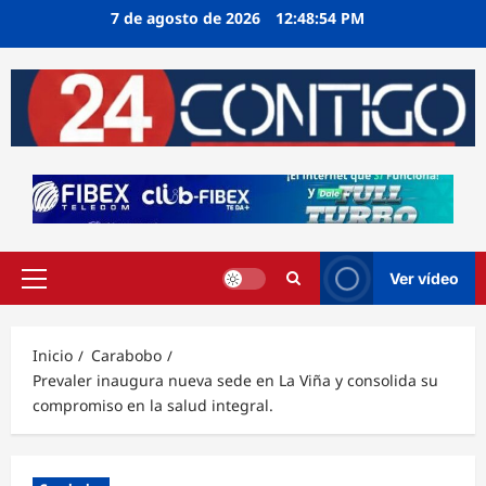
Ir
7 de agosto de 2026
12:48:55 PM
al
contenido
Ver vídeo
Menú
principal
Inicio
Carabobo
Prevaler inaugura nueva sede en La Viña y consolida su
compromiso en la salud integral.