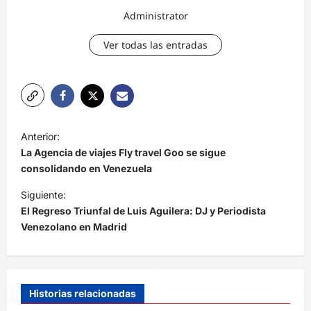
Administrator
Ver todas las entradas
N
Anterior:
a
La Agencia de viajes Fly travel Goo se sigue
v
consolidando en Venezuela
e
Siguiente:
El Regreso Triunfal de Luis Aguilera: DJ y Periodista
g
Venezolano en Madrid
a
c
i
Historias relacionadas
ó