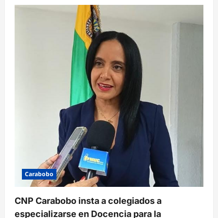
n
d
e
e
n
t
r
a
d
a
s
Carabobo
CNP Carabobo insta a colegiados a
especializarse en Docencia para la