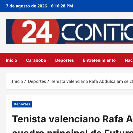
Ir
7 de agosto de 2026
6:16:29 PM
al
contenido
Inicio
Carabobo
Deportes
Entretenimiento
Nac
Inicio
Deportes
Tenista valenciano Rafa Abdulsalam se cl
Deportes
Tenista valenciano Rafa A