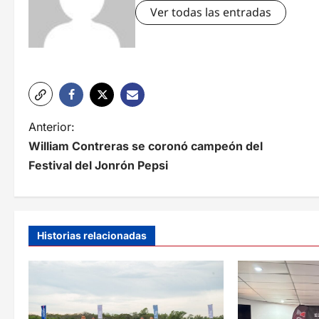
Ver todas las entradas
N
Anterior:
William Contreras se coronó campeón del
a
Festival del Jonrón Pepsi
v
e
g
Historias relacionadas
a
c
i