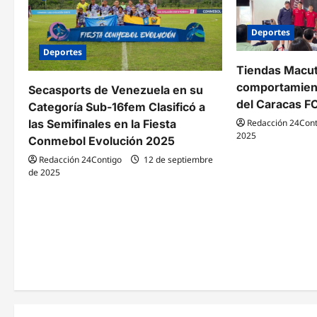
ó
Deportes
n
Deportes
d
Tiendas Macu
comportamient
e
Secasports de Venezuela en su
del Caracas F
Categoría Sub-16fem Clasificó a
e
Redacción 24Cont
las Semifinales en la Fiesta
2025
n
Conmebol Evolución 2025
Redacción 24Contigo
12 de septiembre
t
de 2025
r
a
d
a
s