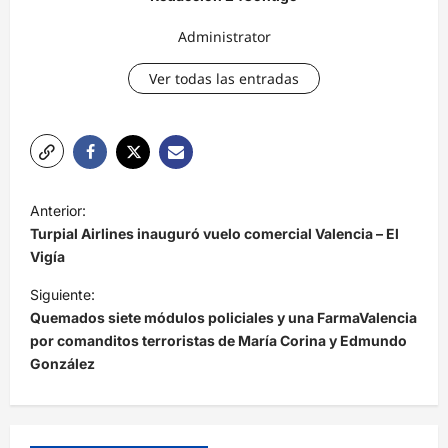
Administrator
Ver todas las entradas
N
Anterior:
a
Turpial Airlines inauguró vuelo comercial Valencia – El
v
Vigía
e
Siguiente:
Quemados siete módulos policiales y una FarmaValencia
g
por comanditos terroristas de María Corina y Edmundo
a
González
c
i
ó