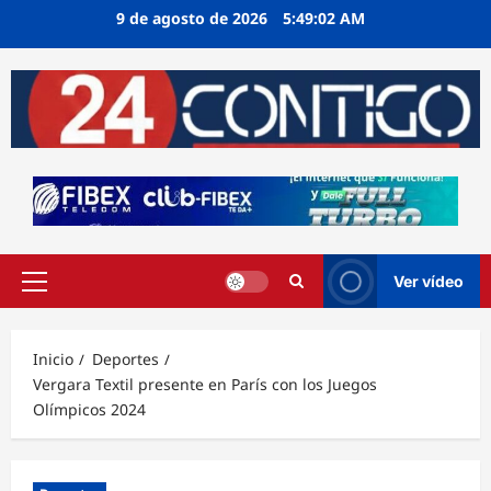
Ir
9 de agosto de 2026
5:49:02 AM
al
contenido
Ver vídeo
Menú
principal
Inicio
Deportes
Vergara Textil presente en París con los Juegos
Olímpicos 2024