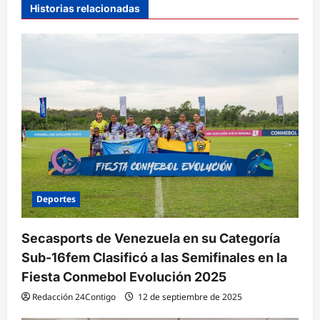
Historias relacionadas
n
d
e
e
n
t
r
a
d
Deportes
a
Secasports de Venezuela en su Categoría
s
Sub-16fem Clasificó a las Semifinales en la
Fiesta Conmebol Evolución 2025
Redacción 24Contigo
12 de septiembre de 2025